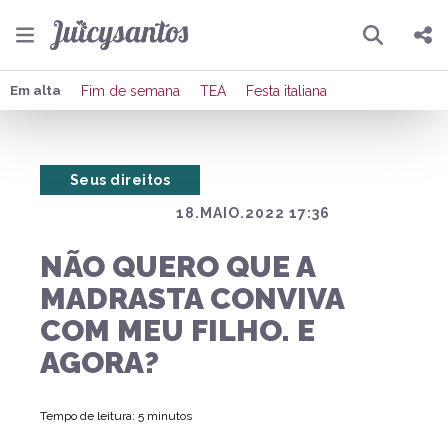
Pesquisar
Compartilhar
Em alta
Fim de semana
TEA
Festa italiana
Copiar o link
Seus direitos
Enviar por Whatsapp
18.MAIO.2022 17:36
Publicar no Facebook
NÃO QUERO QUE A
Publicar no X
MADRASTA CONVIVA
COM MEU FILHO. E
AGORA?
Tempo de leitura: 5 minutos