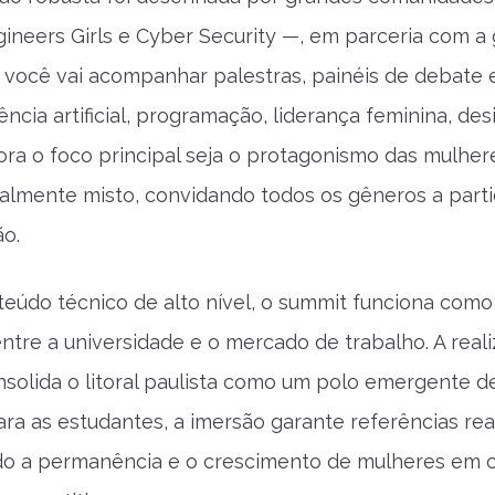
gineers Girls e Cyber Security —, em parceria com a 
, você vai acompanhar palestras, painéis de debate e
ência artificial, programação, liderança feminina, de
bora o foco principal seja o protagonismo das mulher
talmente misto, convidando todos os gêneros a part
o.
eúdo técnico de alto nível, o summit funciona com
entre a universidade e o mercado de trabalho. A rea
nsolida o litoral paulista como um polo emergente d
ara as estudantes, a imersão garante referências rea
o a permanência e o crescimento de mulheres em ca