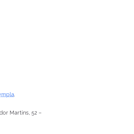
ympla
.
r Martins, 52 –