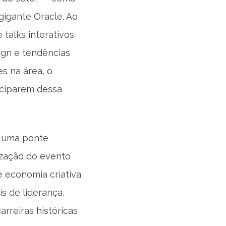
gigante Oracle. Ao
 talks interativos
sign e tendências
es na área, o
iciparem dessa
o uma ponte
lização do evento
e economia criativa
is de liderança,
rreiras históricas