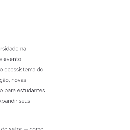
ersidade na
te evento
no ecossistema de
ção, novas
to para estudantes
xpandir seus
 do setor — como