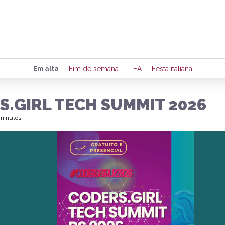
Preencha seus dados para rece
Em alta
Fim de semana
TEA
Festa italiana
de eventos e notícias da região
S.GIRL TECH SUMMIT 2026
 minutos
Quero 