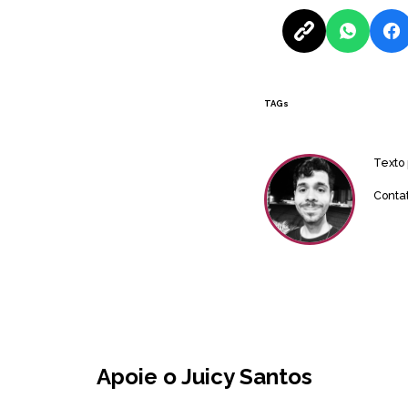
TAGs
Texto
Conta
Apoie o Juicy Santos