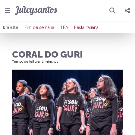
Pesquisar
Compartilhar
Em alta
Fim de semana
TEA
Festa italiana
Copiar o link
CORAL DO GURI
Enviar por Whatsapp
Tempo de leitura: 2 minutos
Publicar no Facebook
Publicar no X