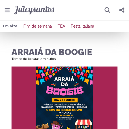
Pesquisar
Compartilhar
Em alta
Fim de semana
TEA
Festa italiana
Copiar o link
ARRAIÁ DA BOOGIE
Enviar por Whatsapp
Tempo de leitura: 2 minutos
Publicar no Facebook
Publicar no X