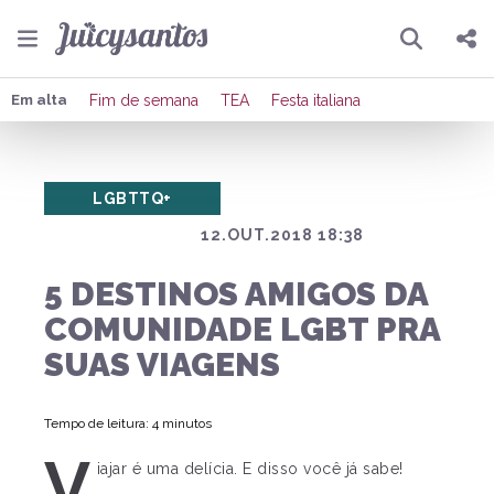
Pesquisar
Compartilhar
Em alta
Fim de semana
TEA
Festa italiana
Copiar o link
LGBTTQ+
Enviar por Whatsapp
12.OUT.2018 18:38
Publicar no Facebook
5 DESTINOS AMIGOS DA
Publicar no X
COMUNIDADE LGBT PRA
SUAS VIAGENS
Tempo de leitura: 4 minutos
V
iajar é uma delícia. E disso você já sabe!