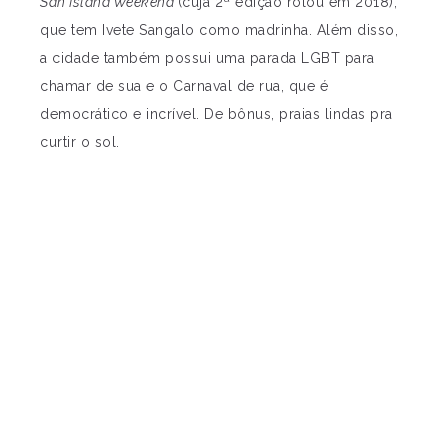
San Island Weekend
(cuja 2ª edição rolou em 2018),
que tem Ivete Sangalo como madrinha. Além disso,
a cidade também possui uma parada LGBT para
chamar de sua e o Carnaval de rua, que é
democrático e incrível. De bônus, praias lindas pra
curtir o sol.