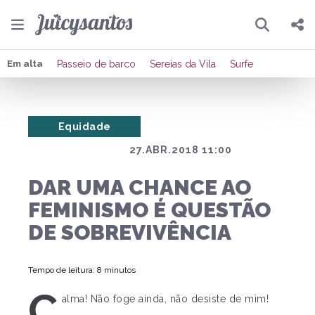
Pesquisar
Compartilhar
Em alta
Passeio de barco
Sereias da Vila
Surfe
Copiar o link
Equidade
Enviar por Whatsapp
27.ABR.2018 11:00
Publicar no Facebook
DAR UMA CHANCE AO
Publicar no X
FEMINISMO É QUESTÃO
DE SOBREVIVÊNCIA
Tempo de leitura: 8 minutos
C
alma! Não foge ainda, não desiste de mim!