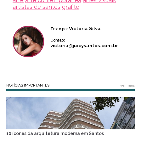
arte
arte contemporânea
artes visuais
artistas de santos
grafite
Victória Silva
Texto por
Contato
victoria@juicysantos.com.br
NOTÍCIAS IMPORTANTES
ver mais
10 ícones da arquitetura moderna em Santos