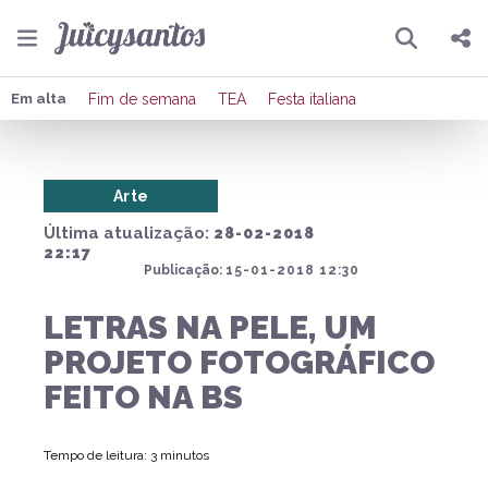
Pesquisar
Compartilhar
Em alta
Fim de semana
TEA
Festa italiana
Copiar o link
Arte
Enviar por Whatsapp
Última atualização:
28-02-2018
Publicar no Facebook
22:17
Publicação:
15-01-2018 12:30
Publicar no X
LETRAS NA PELE, UM
PROJETO FOTOGRÁFICO
FEITO NA BS
Tempo de leitura: 3 minutos