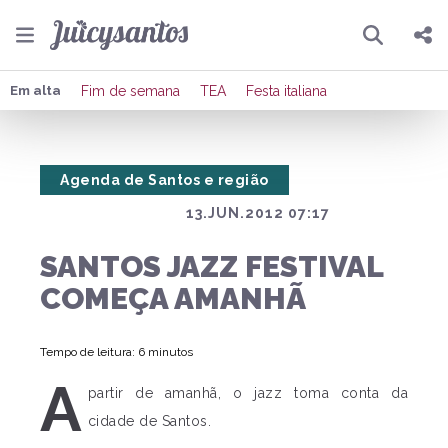
Pesquisar
Compartilhar
Em alta
Fim de semana
TEA
Festa italiana
Copiar o link
Agenda de Santos e região
Enviar por Whatsapp
13.JUN.2012 07:17
Publicar no Facebook
SANTOS JAZZ FESTIVAL
Publicar no X
COMEÇA AMANHÃ
Tempo de leitura: 6 minutos
A
partir de amanhã, o jazz toma conta da
cidade de Santos.