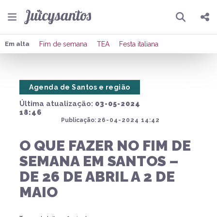
Pesquisar
Compartilhar
Em alta
Fim de semana
TEA
Festa italiana
Copiar o link
Agenda de Santos e região
Enviar por Whatsapp
Última atualização:
03-05-2024
Publicar no Facebook
18:46
Publicação:
26-04-2024 14:42
Publicar no X
O QUE FAZER NO FIM DE
SEMANA EM SANTOS –
DE 26 DE ABRIL A 2 DE
MAIO