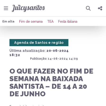
Pesquisar
Compartilhar
Em alta
Fim de semana
TEA
Festa italiana
Copiar o link
Agenda de Santos e região
Enviar por Whatsapp
Última atualização:
20-06-2024
Publicar no Facebook
18:32
Publicação:
14-06-2024 14:09
Publicar no X
O QUE FAZER NO FIM DE
SEMANA NA BAIXADA
SANTISTA – DE 14 A 20
DE JUNHO