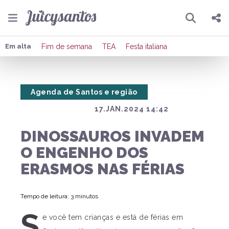
Pesquisar
Compartilhar
Em alta
Fim de semana
TEA
Festa italiana
Copiar o link
Agenda de Santos e região
Enviar por Whatsapp
17.JAN.2024 14:42
Publicar no Facebook
DINOSSAUROS INVADEM
Publicar no X
O ENGENHO DOS
ERASMOS NAS FÉRIAS
Tempo de leitura: 3 minutos
S
e você tem crianças e está de férias em