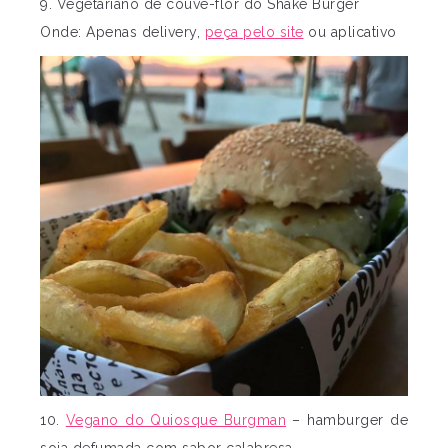
9. Vegetariano de couve-flor do Shake Burger
Onde: Apenas delivery,
peça pelo site
ou aplicativo
10.
Vegano do Quiosque Burgman
– hamburger de
soja defumada com sabor calabresa