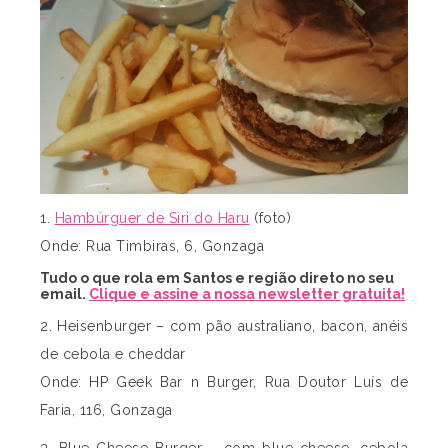
1.
Hambúrguer de Siri do Haru
(foto)
Onde: Rua Timbiras, 6, Gonzaga
Tudo o que rola em Santos e região direto no seu
email.
Clique e assine a nossa newsletter gratuita!
2. Heisenburger – com pão australiano, bacon, anéis
de cebola e cheddar
Onde: HP Geek Bar n Burger, Rua Doutor Luís de
Faria, 116, Gonzaga
3. Blue Cheese Burger – com blue cheese, cebola