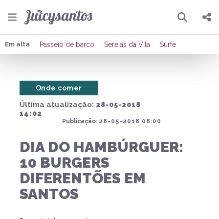
Pesquisar
Compartilhar
Em alta
Passeio de barco
Sereias da Vila
Surfe
Copiar o link
Onde comer
Enviar por Whatsapp
Última atualização:
28-05-2018
Publicar no Facebook
14:02
Publicação:
28-05-2018 08:00
Publicar no X
DIA DO HAMBÚRGUER:
10 BURGERS
DIFERENTÕES EM
SANTOS