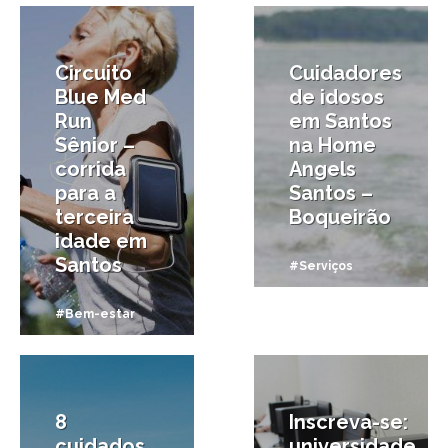
Circuito
Cuidadores
Blue Med
de idosos
Run
em Santos
Sênior –
na Home
corrida
Angels
para a
Santos –
terceira
Boqueirão
idade em
Santos
#Serviços
#Bem-estar
22/01/2019
13/01/2019
8
Inscreva-se:
cuidados
universidade