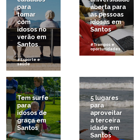
para
aberta para
tomar
as pessoas
com
idosas em
idosos no
Santos
verão em
Santos
#Trampos e
oportunidades
#Esporte e
saúde
19/11/2018
16/10/2018
Tem surfe
5 lugares
para
para
idosos de
aproveitar
graça em
a terceira
Santos
idade em
Santos