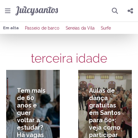
Pesquisar
Compartilhar
Em alta
Passeio de barco
Sereias da Vila
Surfe
Copiar o link
terceira idade
Enviar por Whatsapp
4/02/2026
31/08/2025
Publicar no Facebook
Publicar no X
Tem mais
Aulas de
de 60
dança
anos e
gratuitas
quer
em Santos
voltar a
para 60+:
estudar?
veja como
Há vagas
participar