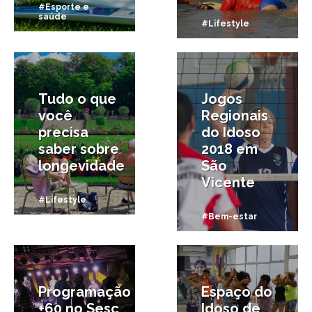
#Esporte e
saúde
#Lifestyle
19/03/2018
7/03/2018
Tudo o que
Jogos
você
Regionais
precisa
do Idoso
saber sobre
2018 em
longevidade
São
Vicente
#Lifestyle
#Bem-estar
12/09/2017
29/03/2017
Programação
Espaço do
+60 no Sesc
Idoso de