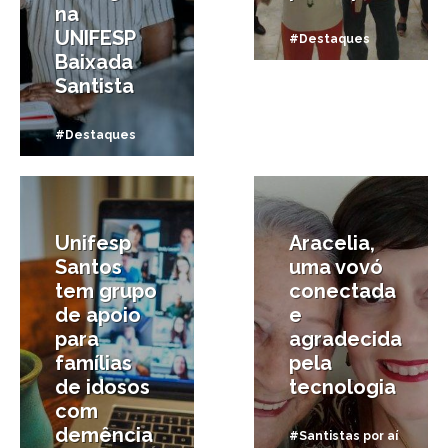
na
UNIFESP
#Destaques
Baixada
Santista
#Destaques
27/08/2020
26/07/2020
Unifesp
Aracelia,
Santos
uma vovó
tem grupo
conectada
de apoio
e
para
agradecida
famílias
pela
de idosos
tecnologia
com
demência
#Santistas por aí