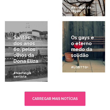
#Notícias da
região
9/03/2015
11/07/2014
Santos
Os gays e
dos anos
o eterno
60, pelos
medo da
olhos da
solidão
Dona Eliza
#LGBTTQ+
#Nostalgia
santista
CARREGAR MAIS NOTÍCIAS