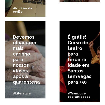
#Notícias da
região
18/05/2020
8/03/2020
Devemos
É grátis!
olhar com
Curso de
mais
teatro
carinho
para
para
terceira
nossos
idade em
idosos
Santos
após a
tem vagas
quarentena
para +50
#Literatura
#Trampos e
oportunidades
6/02/2020
11/06/2019