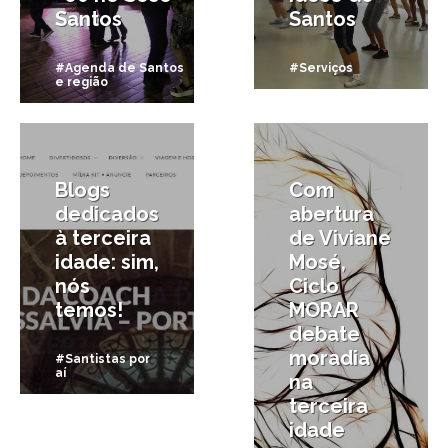
Santos
Santos
#Agenda de Santos
#Serviços
e região
24/01/2017
24/03/2016
Blogs
Com
dedicados
abertura
à terceira
de Viviane
idade: sim,
Mosé,
nós
Ciclo
temos!
MORAR
debate
moradia
#Santistas por
aí
na
terceira
idade