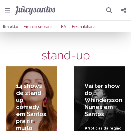
Pesquisar
Compartilhar
Em alta
Fim de semana
TEA
Festa italiana
Copiar o link
stand-up
Enviar por Whatsapp
16/01/2026
26/06/2025
Publicar no Facebook
Publicar no X
14 shows
Vai ter show
de stand
do
up
Whindersson
comedy
Nunes em
em Santos
Santos
pra rir
muito
#Notícias da região