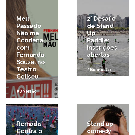
Meu
2° Desafio
Passado
de Stand
Não me
Up
Condena,
Paddle:
com
inscrições
Fernanda
abertas
Souza, no
Teatro
#Bem-estar
Coliseu
#Diversão
13/10/2014
6/03/2013
Remada
Stand up
Contra o
comedy