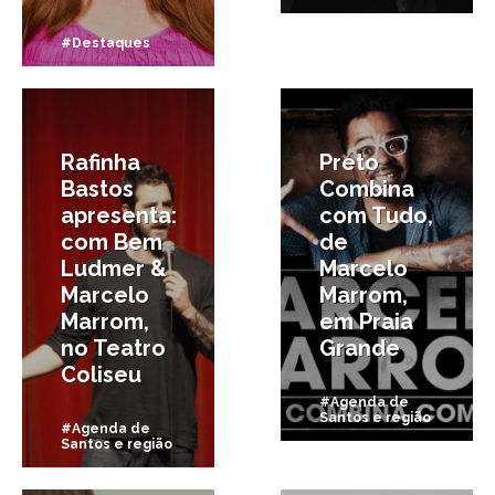
#Destaques
30/07/2015
30/05/2015
Rafinha
Preto
Bastos
Combina
apresenta:
com Tudo,
com Bem
de
Ludmer &
Marcelo
Marcelo
Marrom,
Marrom,
em Praia
no Teatro
Grande
Coliseu
#Agenda de
Santos e região
#Agenda de
Santos e região
24/03/2015
2/03/2015