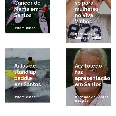
Câncer de
só para
Mama em
mulheres
Santos
no Viva
Vinhos
#Bem-estar
#Agenda de
Santos e região
4/03/2013
2/01/2013
Aulas de
Ary Toledo
stand up
faz
paddle
apresentação
em Santos
em Santos
#Bem-estar
#Agenda de Santos
e região