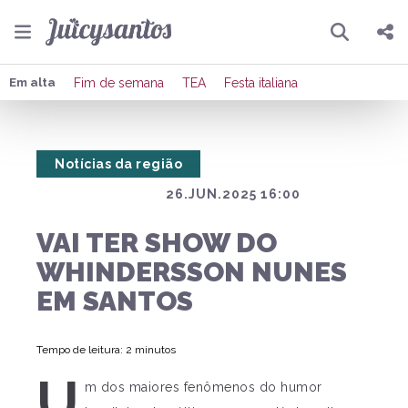
Pesquisar
Compartilhar
Em alta
Fim de semana
TEA
Festa italiana
Copiar o link
Notícias da região
Enviar por Whatsapp
26.JUN.2025 16:00
Publicar no Facebook
VAI TER SHOW DO
Publicar no X
WHINDERSSON NUNES
EM SANTOS
Tempo de leitura: 2 minutos
U
m dos maiores fenômenos do humor