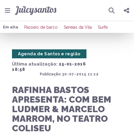
Pesquisar
Compartilhar
Em alta
Passeio de barco
Sereias da Vila
Surfe
Copiar o link
Agenda de Santos e região
Enviar por Whatsapp
Última atualização:
25-01-2016
Publicar no Facebook
18:58
Publicação:
30-07-2015 11:12
Publicar no X
RAFINHA BASTOS
APRESENTA: COM BEM
LUDMER & MARCELO
MARROM, NO TEATRO
COLISEU