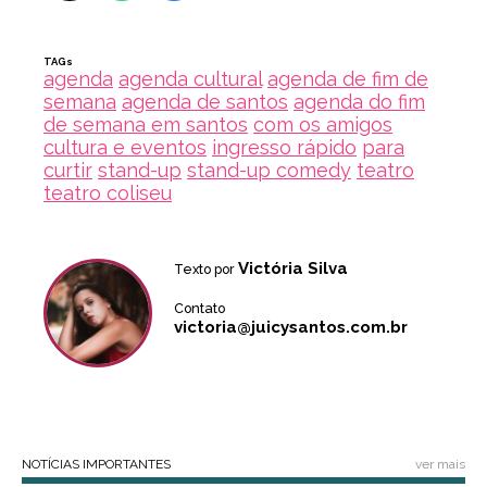
TAGs
agenda
agenda cultural
agenda de fim de
semana
agenda de santos
agenda do fim
de semana em santos
com os amigos
cultura e eventos
ingresso rápido
para
curtir
stand-up
stand-up comedy
teatro
teatro coliseu
Victória Silva
Texto por
Contato
victoria@juicysantos.com.br
NOTÍCIAS IMPORTANTES
ver mais