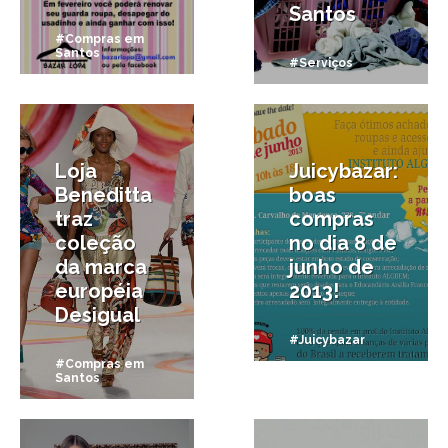
Santos
#Compras em
Santos
#Serviços
22/10/2013
16/05/2013
Loja
Juicybazar:
Beneditta
boas
traz
compras
coleção
no dia 8 de
da marca
junho de
européia
2013!
Desigual
#Juicybazar
#Compras em
Santos
23/03/2013
13/03/2013