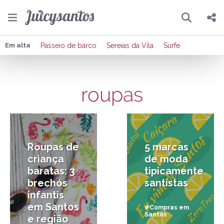
Pesquisar
Compartilhar
Em alta
Passeio de barco
Sereias da Vila
Surfe
Copiar o link
roupas
Enviar por Whatsapp
12/11/2020
26/10/2017
Publicar no Facebook
Publicar no X
Roupas de
5 marcas
criança
de moda
baratas: 3
tipicamente
brechós
santistas
infantis
em Santos
#Compras em
Santos
e região