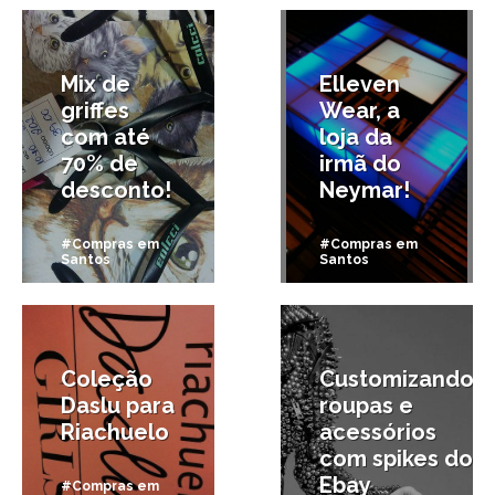
Mix de
Elleven
griffes
Wear, a
com até
loja da
70% de
irmã do
desconto!
Neymar!
#Compras em
#Compras em
Santos
Santos
4/12/2012
16/11/2012
Coleção
Customizando
Daslu para
roupas e
Riachuelo
acessórios
com spikes do
Ebay
#Compras em