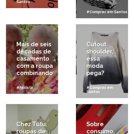
Santos
#Compras em Santos
5/11/2012
8/09/2012
Mais de seis
Cutout
décadas de
shoulder,
casamento
essa
com a roupa
moda
combinando
pega?
#Assistir
#Compras em
Santos
24/07/2012
18/07/2012
Chez Tutu:
Sobre
roupas de
consumo,