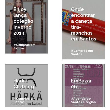
Enjoy
Onde
lança
encontrar
coleção
a caneta
inverno
tira-
2013
manchas
em Santos
#Compras em
Santos
#Compras em
Santos
11/02/2013
10/02/2013
Harka
EmBazar
Clothing
06
#Compras em
#Agenda de
Santos
Santos e região
11/01/2013
19/12/2012