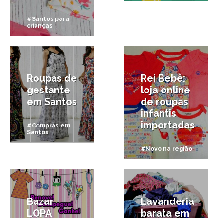
#Santos para
crianças
6/02/2015
9/06/2014
Roupas de
Rei Bebê:
gestante
loja online
em Santos
de roupas
infantis
importadas
#Compras em
Santos
#Novo na região
8/02/2014
19/01/2014
Bazar
Lavanderia
LOPA
barata em