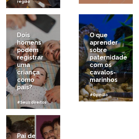
região
10/08/2020
7/08/2020
Dois
O que
homens
aprender
podem
sobre
registrar
paternidade
uma
com os
criança
cavalos-
como
marinhos
pais?
#Opinião
#Seus direitos
11/06/2013
Pai de