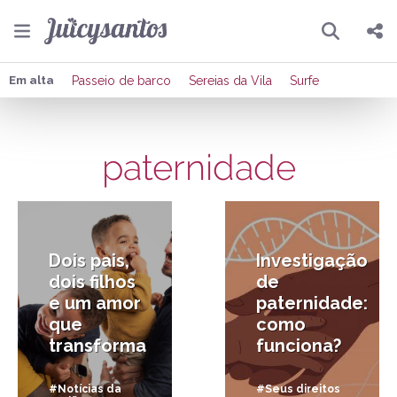
Pesquisar
Compartilhar
Em alta
Passeio de barco
Sereias da Vila
Surfe
Copiar o link
paternidade
Enviar por Whatsapp
9/08/2025
27/07/2022
Publicar no Facebook
Publicar no X
Dois pais,
Investigação
dois filhos
de
e um amor
paternidade:
que
como
transforma
funciona?
#Notícias da
#Seus direitos