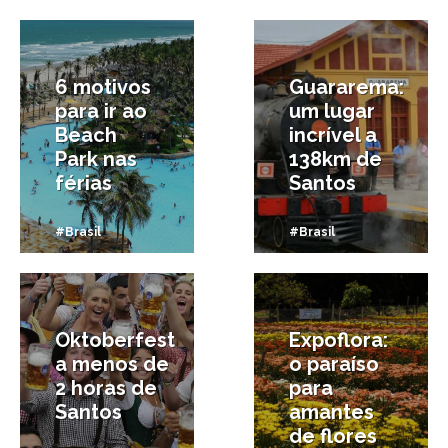
12/07/2017
10/07/2017
6 motivos
Guararema:
para ir ao
um lugar
Beach
incrível a
Park nas
138km de
férias
Santos
#Brasil
#Brasil
5/07/2017
8/06/2017
Oktoberfest
Expoflora:
a menos de
o paraíso
2 horas de
para
Santos
amantes
de flores