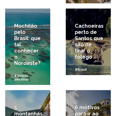
28/10/2017
12/09/2017
Mochilão
Cachoeiras
pelo
perto de
Brasil: que
Santos que
tal
são de
conhecer
tirar o
o
folêgo
Nordeste?
#Brasil
#Outros
destinos
6/09/2017
16/08/2017
5
6 motivos
montanhas
para ir ao