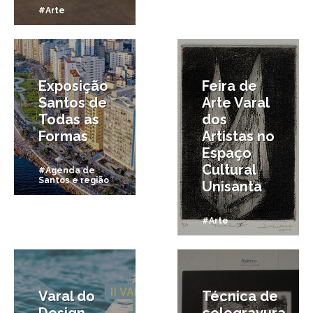
#Arte
1/12/2015
9/11/2015
Exposição
Feira de
Santos de
Arte Varal
Todas as
dos
Formas
Artistas no
Espaço
Cultural
#Agenda de
Santos e região
Unisanta
#Arte
3/10/2015
9/06/2015
Varal do
Técnica de