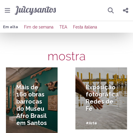
Pesquisar
Compartilhar
Em alta
Fim de semana
TEA
Festa italiana
Copiar o link
mostra
Enviar por Whatsapp
26/03/2018
17/05/2017
Publicar no Facebook
Publicar no X
Mais de
Exposição
160 obras
fotográfica
barrocas
Redes de
do Museu
Fé
Afro Brasil
em Santos
#Arte