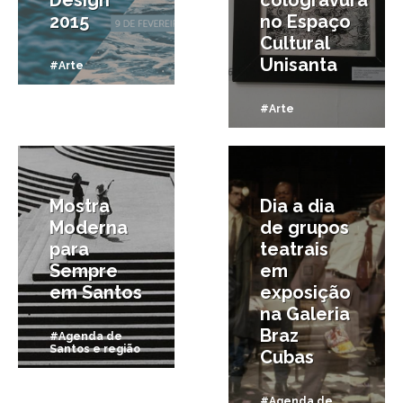
Design
cologravura
2015
no Espaço
Cultural
Unisanta
#Arte
#Arte
13/05/2015
3/03/2015
Mostra
Dia a dia
Moderna
de grupos
para
teatrais
Sempre
em
em Santos
exposição
na Galeria
Braz
#Agenda de
Santos e região
Cubas
#Agenda de