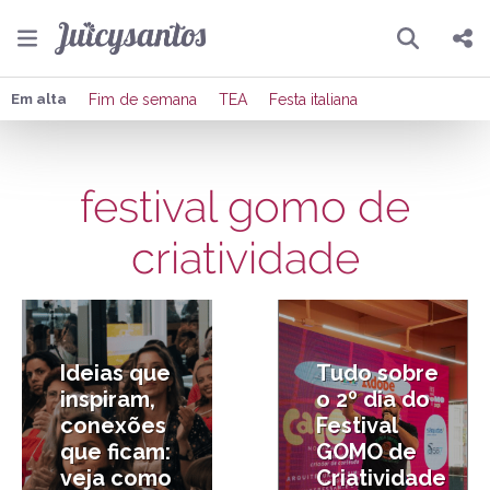
Pesquisar
Compartilhar
Em alta
Fim de semana
TEA
Festa italiana
Copiar o link
festival gomo de
Enviar por Whatsapp
criatividade
Publicar no Facebook
26/04/2026
26/04/2026
Publicar no X
Ideias que
Tudo sobre
inspiram,
o 2º dia do
conexões
Festival
que ficam:
GOMO de
veja como
Criatividade