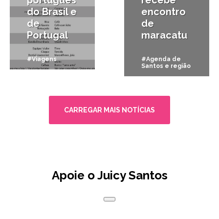
português
recebe
do Brasil e
encontro
de
de
Portugal
maracatu
#Viagens
#Agenda de
Santos e região
CARREGAR MAIS NOTÍCIAS
Apoie o Juicy Santos