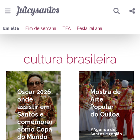
Pesquisar
Compartilhar
Em alta
Fim de semana
TEA
Festa italiana
Copiar o link
cultura brasileira
Enviar por Whatsapp
13/03/2026
29/01/2015
Publicar no Facebook
Publicar no X
Oscar 2026:
Mostra de
onde
Arte
assistir em
Popular
Santos e
do Quiloa
comemorar
como Copa
#Agenda de
Santos e região
do Mundo