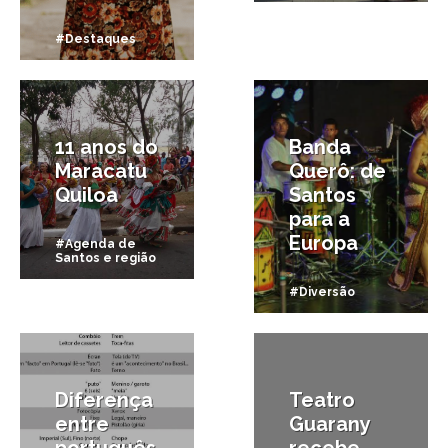
#Destaques
9/10/2014
31/08/2014
11 anos do
Banda
Maracatu
Querô: de
Quiloa
Santos
para a
Europa
#Agenda de
Santos e região
#Diversão
19/10/2011
18/08/2011
Diferença
Teatro
entre
Guarany