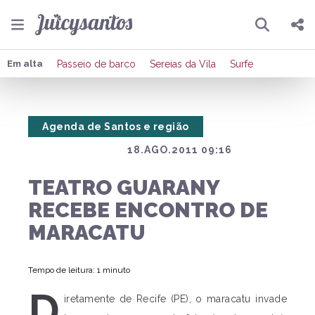
Pesquisar
Compartilhar
Em alta
Passeio de barco
Sereias da Vila
Surfe
Copiar o link
Agenda de Santos e região
Enviar por Whatsapp
18.AGO.2011 09:16
Publicar no Facebook
TEATRO GUARANY
Publicar no X
RECEBE ENCONTRO DE
MARACATU
Tempo de leitura: 1 minuto
D
iretamente de Recife (PE), o maracatu invade