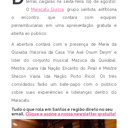
terras caiçaras na sexta-feira (19 de agosto).
O
Maracatu Quiloa
, grupo santista, anfitriona
o encontro, que contará com equipes
pernambucanas em uma apresentação gratuita e
aberta ao público.
A abertura contará com a presença de Maria da
Quixaba (Yalorixá da Casa ‘Ylé Axé Oxum Deym’ e
líder do conjunto musical Mazuca da Quixaba),
Mestra Joana (da Nação Encanto do Pina) e Mestre
Shacon Viana (da Nação Porto Rico). Os três
convidados farão um bate-papo com o público
sobre suas experiências e lideranças dentro do
Maracatu.
Tudo o que rola em Santos e região direto no seu
email.
Clique e assine a nossa newsletter gratuita!