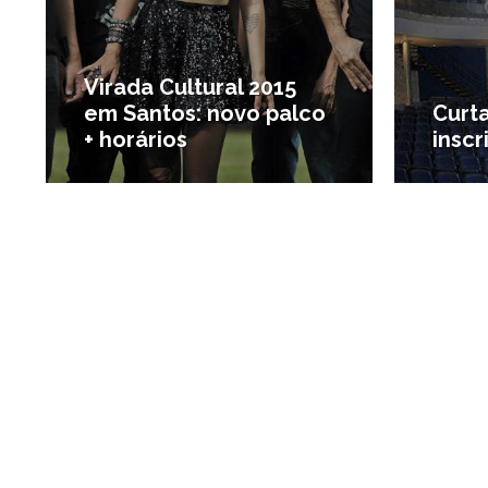
Virada Cultural 2015
em Santos: novo palco
Curt
+ horários
inscr
#Agenda de Santos e região
#Carrei