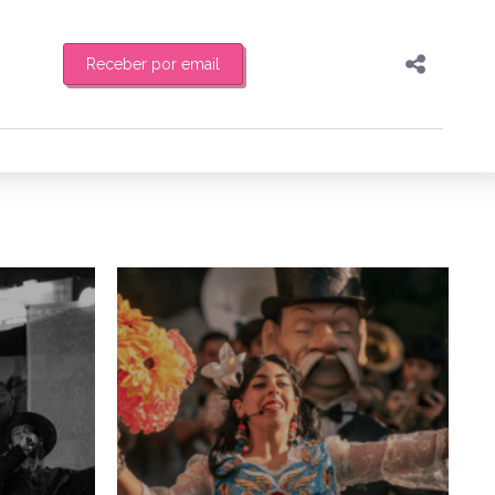
Receber por email
Pesquisar
Compartilhar
feira de manhã o resumo
Copiar o link
Enviar por Whatsapp
0/07/2025
22/08/2024
Publicar no Facebook
es
Publicar no X