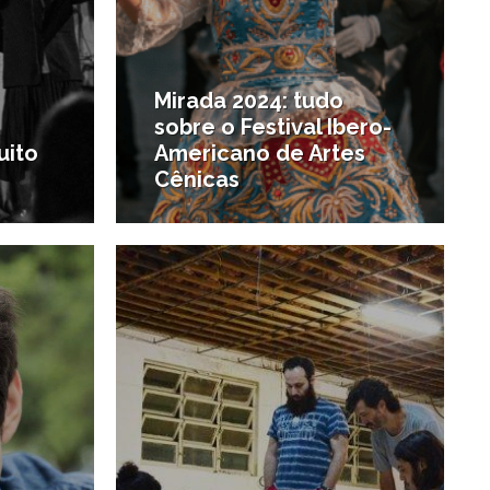
Mirada 2024: tudo
sobre o Festival Ibero-
uito
Americano de Artes
Cênicas
2/10/2019
29/06/2019
#Destaques