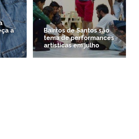
a
eça a
Bairros de Santos são
tema de performances
artísticas em julho
#Teatro e dança