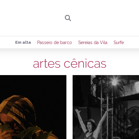
Preencha seus dados para receber toda sexta-
Em alta
Passeio de barco
Sereias da Vila
Surfe
de eventos e notícias da região.
artes cênicas
24/06/2026
1
Quero receber novidad