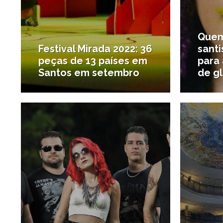
Quem
Festival Mirada 2022: 36
sant
peças de 13 países em
para
Santos em setembro
de gl
27/04/2015
#Agenda de Santos e região
#Teatro