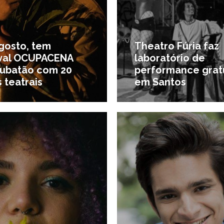
gosto, tem
Theatro Fúria faz
ival OCUPACENA
laboratório de
ubatão com 20
performance grat
 teatrais
em Santos
22/10/2020
2
as da região
#Notícias da região