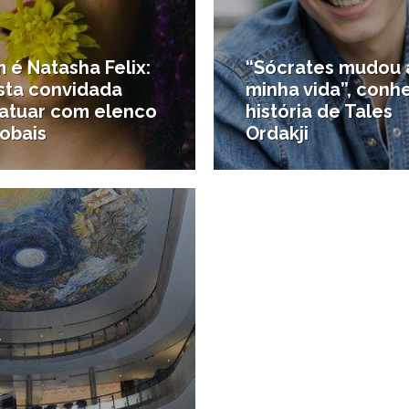
 é Natasha Felix:
“Sócrates mudou 
ista convidada
minha vida”, conh
 atuar com elenco
história de Tales
obais
Ordakji
9/01/2013
 e dança
#Santistas por aí