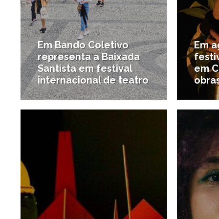
Em Bando Coletivo
Em a
representa a Baixada
fest
Santista em festival
em C
internacional de teatro
obras
25/08/2022
#Notícias da região
#Notíci