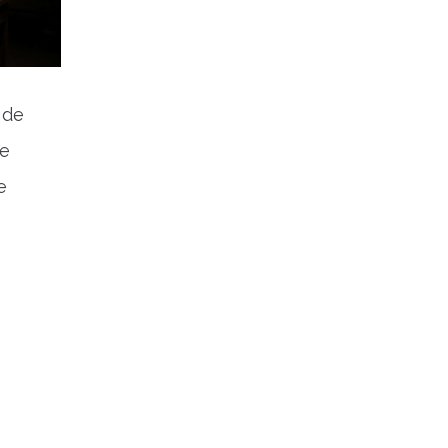
 de
 e
e