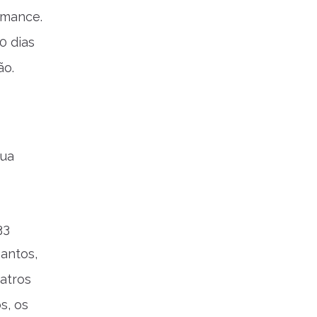
rmance.
0 dias
ão.
sua
33
antos,
atros
s, os