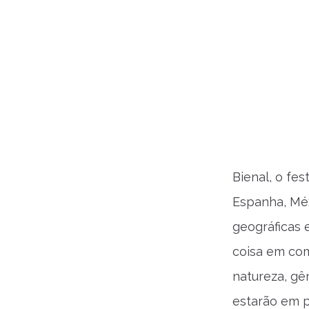
Bienal, o fes
Espanha, Méx
geográficas e
coisa em com
natureza, gê
estarão em p