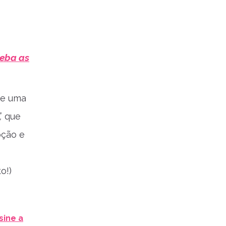
ceba as
de uma
,
que
pção e
o!)
sine a