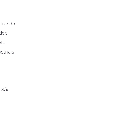
strando
dor.
ete
striais
m São