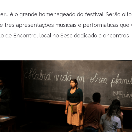
Peru é o grande homenageado do festival. Serão oito
e três apresentações musicais e performáticas que 
to de Encontro, local no Sesc dedicado a encontros