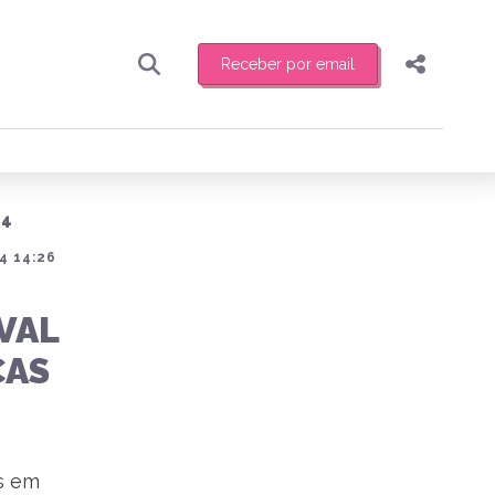
Receber por email
Pesquisar
Compartilhar
ber toda sexta-feira de manhã o resumo
.
Copiar o link
24
Enviar por Whatsapp
4 14:26
Publicar no Facebook
receber novidades
VAL
Publicar no X
CAS
as em