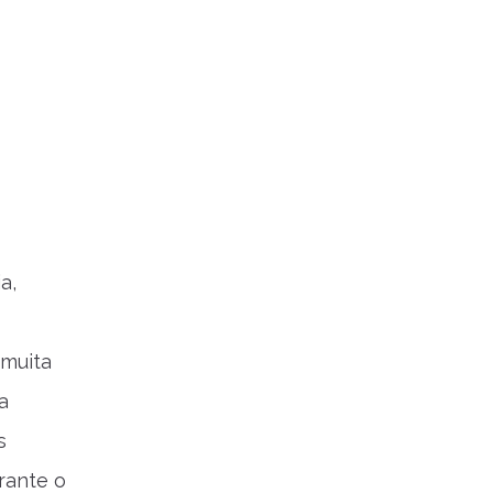
a,
 muita
a
s
rante o