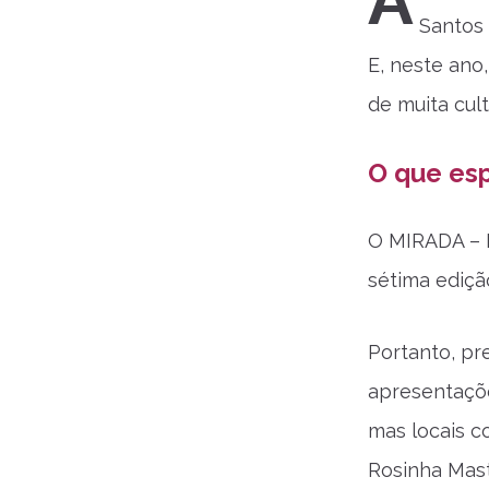
A
Santos 
E, neste ano
de muita cul
O que es
O MIRADA – F
sétima ediçã
Portanto, pr
apresentaçõe
mas locais c
Rosinha Mast