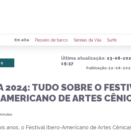
Preencha seus dados para rece
Em alta
Passeio de barco
Sereias da Vila
Surfe
de eventos e notícias da região
Última atualização:
23-08-20
es
19:57
Publicação:
22-08-202
Quero 
 2024: TUDO SOBRE O FESTI
-AMERICANO DE ARTES CÊNI
 minutos
is anos, o Festival Ibero-Americano de Artes Cênic