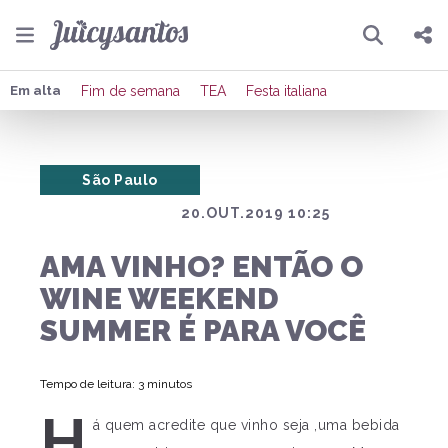
Pesquisar
Compartilhar
Em alta
Fim de semana
TEA
Festa italiana
Copiar o link
São Paulo
Enviar por Whatsapp
20.OUT.2019 10:25
Publicar no Facebook
AMA VINHO? ENTÃO O
Publicar no X
WINE WEEKEND
SUMMER É PARA VOCÊ
Tempo de leitura: 3 minutos
H
á quem acredite que vinho seja ,uma bebida