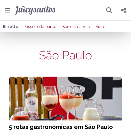
Pesquisar
Compartilhar
Em alta
Passeio de barco
Sereias da Vila
Surfe
Copiar o link
São Paulo
Enviar por Whatsapp
Publicar no Facebook
Publicar no X
5 rotas gastronômicas em São Paulo