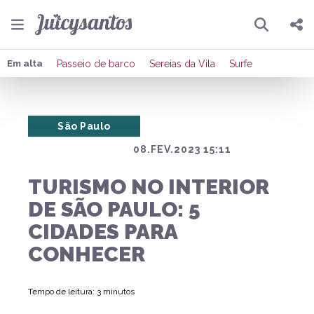
Pesquisar
Compartilhar
Em alta
Passeio de barco
Sereias da Vila
Surfe
Copiar o link
São Paulo
Enviar por Whatsapp
08.FEV.2023 15:11
Publicar no Facebook
TURISMO NO INTERIOR
Publicar no X
DE SÃO PAULO: 5
CIDADES PARA
CONHECER
Tempo de leitura: 3 minutos