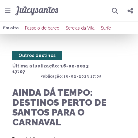
Pesquisar
Compartilhar
Em alta
Passeio de barco
Sereias da Vila
Surfe
Copiar o link
Outros destinos
Enviar por Whatsapp
Última atualização:
16-02-2023
Publicar no Facebook
17:07
Publicação:
16-02-2023 17:05
Publicar no X
AINDA DÁ TEMPO:
DESTINOS PERTO DE
SANTOS PARA O
CARNAVAL