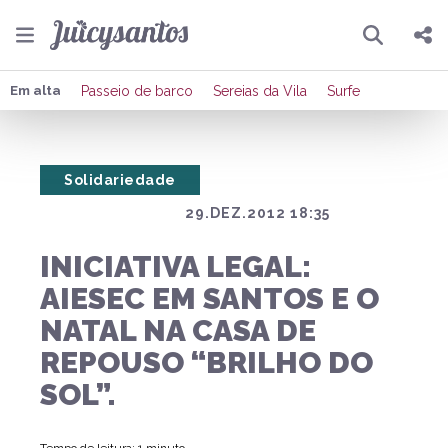
Pesquisar
Compartilhar
Em alta
Passeio de barco
Sereias da Vila
Surfe
Copiar o link
Solidariedade
Enviar por Whatsapp
29.DEZ.2012 18:35
Publicar no Facebook
INICIATIVA LEGAL:
Publicar no X
AIESEC EM SANTOS E O
NATAL NA CASA DE
REPOUSO “BRILHO DO
SOL”.