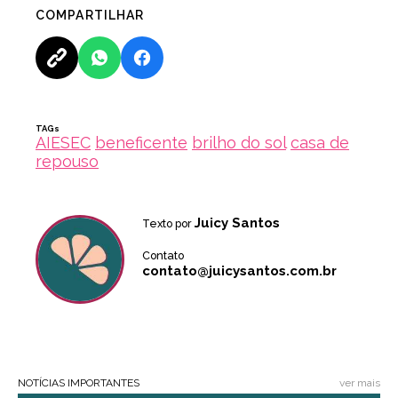
COMPARTILHAR
TAGs
AIESEC
beneficente
brilho do sol
casa de
repouso
Juicy Santos
Texto por
Contato
contato@juicysantos.com.br
NOTÍCIAS IMPORTANTES
ver mais