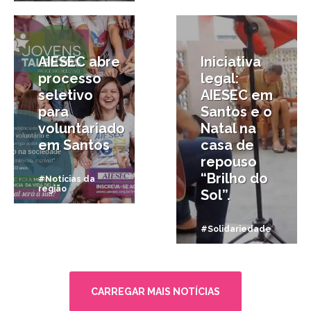
11/02/2014
29/12/2012
AIESEC abre
Iniciativa
processo
legal:
seletivo
AIESEC em
para
Santos e o
voluntariado
Natal na
em Santos
casa de
repouso
“Brilho do
#Notícias da
região
Sol”.
#Solidariedade
CARREGAR MAIS NOTÍCIAS