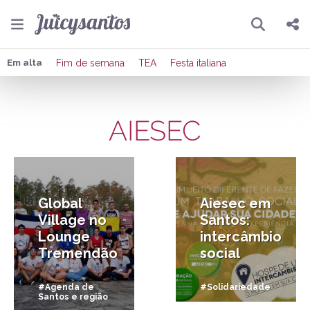
Pesquisar
Compartilhar
Em alta
Fim de semana
TEA
Festa italiana
Copiar o link
AIESEC
Enviar por Whatsapp
11/01/2016
23/09/2014
Publicar no Facebook
Publicar no X
Global
Aiesec em
Village no
Santos:
Lounge
intercâmbio
Tremendão
social
#Agenda de
#Solidariedade
Santos e região