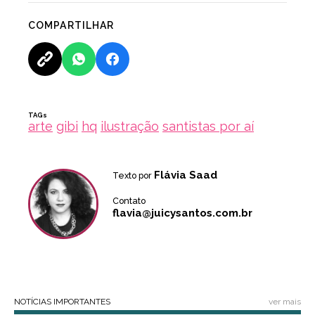
COMPARTILHAR
TAGs
arte
gibi
hq
ilustração
santistas por aí
Flávia Saad
Texto por
Contato
flavia@juicysantos.com.br
NOTÍCIAS IMPORTANTES
ver mais