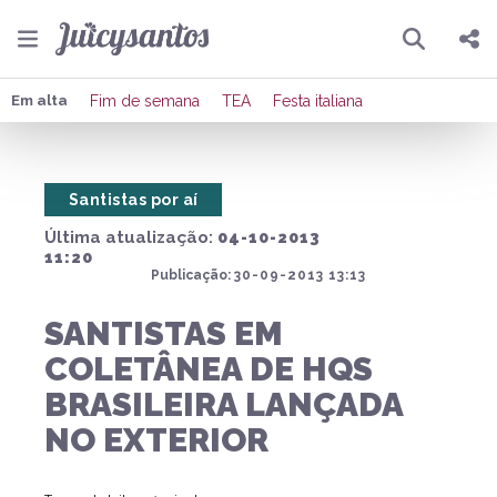
Pesquisar
Compartilhar
Em alta
Fim de semana
TEA
Festa italiana
Copiar o link
Santistas por aí
Enviar por Whatsapp
Última atualização:
04-10-2013
Publicar no Facebook
11:20
Publicação:
30-09-2013 13:13
Publicar no X
SANTISTAS EM
COLETÂNEA DE HQS
BRASILEIRA LANÇADA
NO EXTERIOR