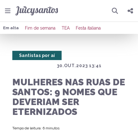
Pesquisar
Compartilhar
Em alta
Fim de semana
TEA
Festa italiana
Copiar o link
Santistas por aí
Enviar por Whatsapp
30.OUT.2023 13:41
Publicar no Facebook
MULHERES NAS RUAS DE
Publicar no X
SANTOS: 9 NOMES QUE
DEVERIAM SER
ETERNIZADOS
Tempo de leitura: 6 minutos