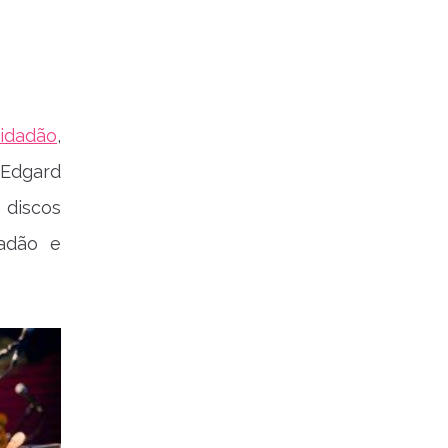
idadão
,
Edgard
 discos
dadão e