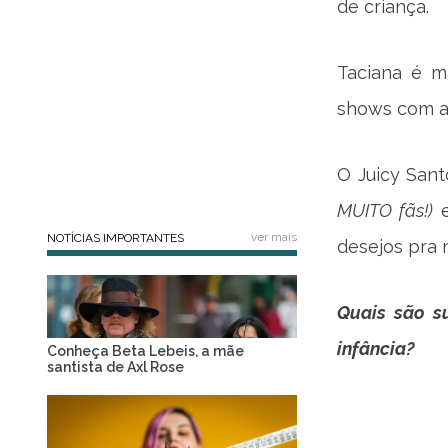
de criança.
Taciana é m
shows com a 
O Juicy Sant
MUITO fãs!)
e
ver mais
NOTÍCIAS IMPORTANTES
desejos pra 
Quais são s
infância?
Conheça Beta Lebeis, a mãe
santista de Axl Rose