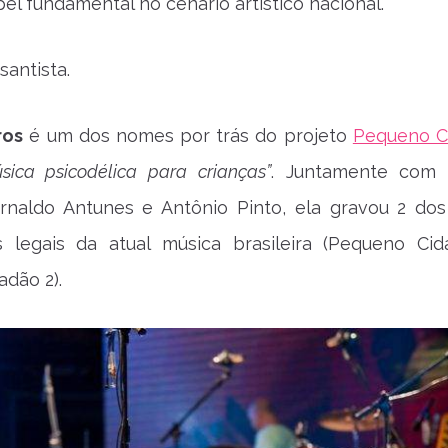
pel fundamental no cenário artístico nacional.
santista.
ros
é um dos nomes por trás do projeto
Pequeno C
sica psicodélica para crianças”
. Juntamente com 
Arnaldo Antunes e Antônio Pinto, ela gravou 2 dos
is legais da atual música brasileira (Pequeno Ci
dão 2).