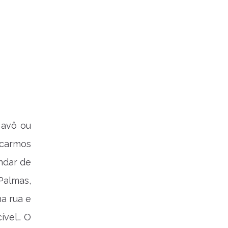
 avô ou
ncarmos
andar de
Palmas,
a rua e
cível… O