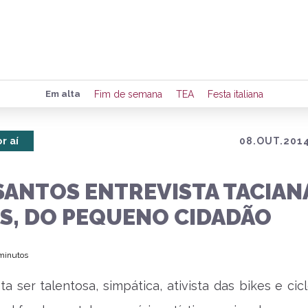
Preencha seus dados para rece
Em alta
Fim de semana
TEA
Festa italiana
de eventos e notícias da região
r aí
08.OUT.2014
Quero 
SANTOS ENTREVISTA TACIAN
S, DO PEQUENO CIDADÃO
 minutos
ta ser talentosa, simpática, ativista das bikes e cic