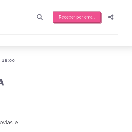
Receber por email
Pesquisar
Compartilhar
ber toda sexta-feira de manhã o resumo
.
Copiar o link
Enviar por Whatsapp
 18:00
Publicar no Facebook
receber novidades
A
Publicar no X
lovias e