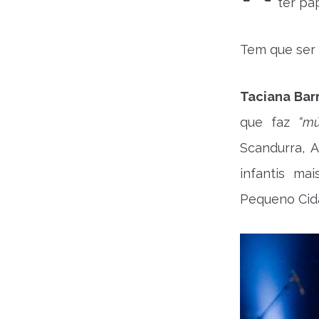
ter pa
Tem que ser 
Taciana Bar
que faz
“mú
Scandurra, 
infantis ma
Pequeno Cida