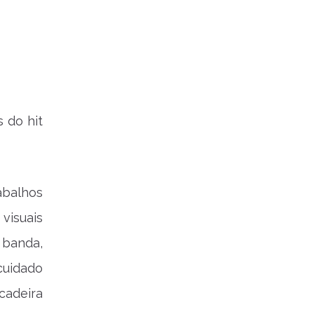
s do hit
abalhos
 visuais
 banda,
cuidado
cadeira