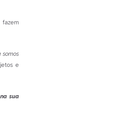
s fazem
pa somos
jetos e
 na sua