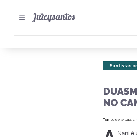
Santistas po
DUASM
NO CA
Tempo de leitura: 1
Nani é 