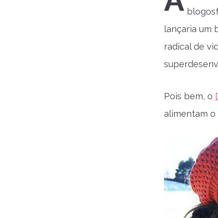
A
blogosf
lançaria um 
radical de v
superdesenvo
Pois bem, o
alimentam o 