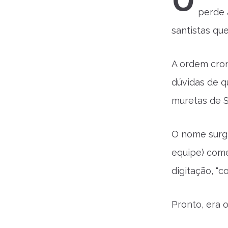
U
perde 
santistas qu
A ordem cro
dúvidas de q
muretas de S
O nome surg
equipe) come
digitação, “c
Pronto, era o