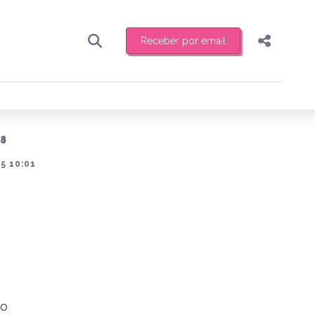
Receber por email
Pesquisar
Compartilhar
ber toda sexta-feira de manhã o resumo
.
Copiar o link
18
Enviar por Whatsapp
5 10:01
Publicar no Facebook
receber novidades
Publicar no X
ão