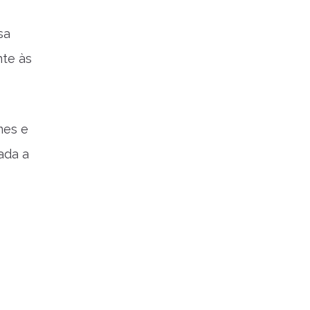
sa
nte às
mes e
ada a