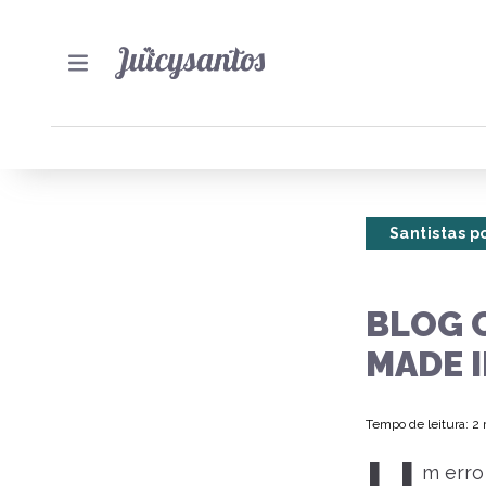
Santistas po
BLOG 
MADE 
Tempo de leitura: 2
m erro