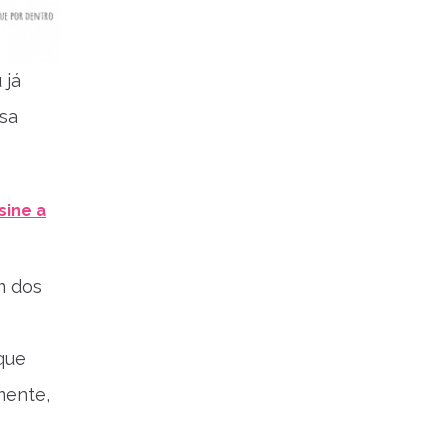
 já
sa
sine a
m dos
que
mente,