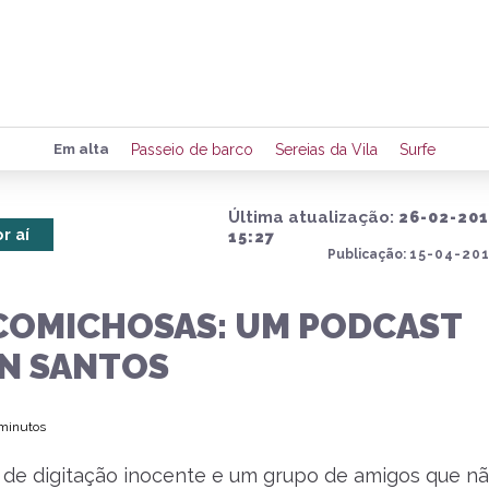
Preencha seus dados para rece
Em alta
Passeio de barco
Sereias da Vila
Surfe
de eventos e notícias da região
Última atualização:
26-02-20
r aí
15:27
Publicação:
15-04-201
Quero 
COMICHOSAS: UM PODCAST
IN SANTOS
 minutos
 de digitação inocente e um grupo de amigos que n