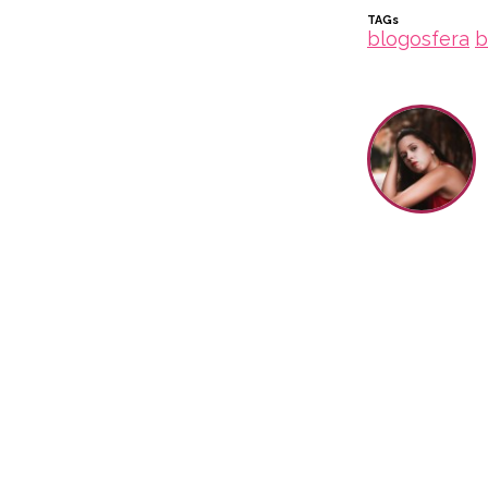
TAGs
blogosfera
b