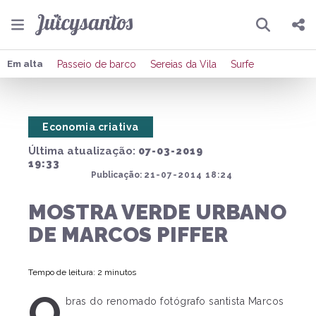
Pesquisar
Compartilhar
Em alta
Passeio de barco
Sereias da Vila
Surfe
Copiar o link
Economia criativa
Enviar por Whatsapp
Última atualização:
07-03-2019
Publicar no Facebook
19:33
Publicação:
21-07-2014 18:24
Publicar no X
MOSTRA VERDE URBANO
DE MARCOS PIFFER
Tempo de leitura: 2 minutos
O
bras do renomado fotógrafo santista Marcos