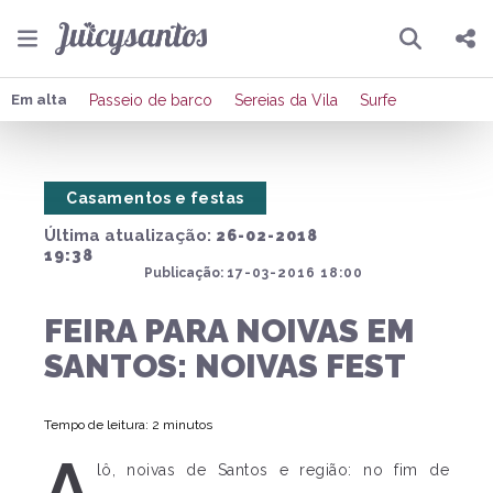
Pesquisar
Compartilhar
Em alta
Passeio de barco
Sereias da Vila
Surfe
Copiar o link
Casamentos e festas
Enviar por Whatsapp
Última atualização:
26-02-2018
Publicar no Facebook
19:38
Publicação:
17-03-2016 18:00
Publicar no X
FEIRA PARA NOIVAS EM
SANTOS: NOIVAS FEST
Tempo de leitura: 2 minutos
A
lô, noivas de Santos e região: no fim de