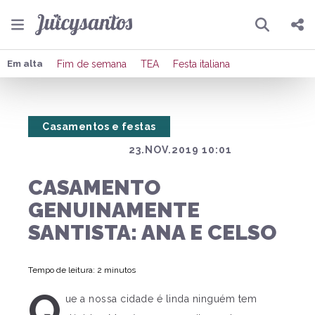
Pesquisar
Compartilhar
Em alta
Fim de semana
TEA
Festa italiana
Copiar o link
Casamentos e festas
Enviar por Whatsapp
23.NOV.2019 10:01
Publicar no Facebook
CASAMENTO
Publicar no X
GENUINAMENTE
SANTISTA: ANA E CELSO
Tempo de leitura: 2 minutos
Q
ue a nossa cidade é linda ninguém tem