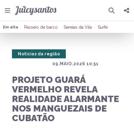
Pesquisar
Compartilhar
Em alta
Passeio de barco
Sereias da Vila
Surfe
Copiar o link
Notícias da região
Enviar por Whatsapp
09.MAIO.2026 10:51
Publicar no Facebook
PROJETO GUARÁ
Publicar no X
VERMELHO REVELA
REALIDADE ALARMANTE
NOS MANGUEZAIS DE
CUBATÃO