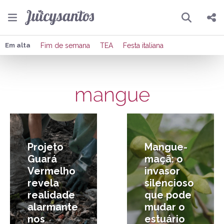
Pesquisar
Compartilhar
Em alta
Fim de semana
TEA
Festa italiana
Copiar o link
mangue
Enviar por Whatsapp
9/05/2026
16/03/2026
Publicar no Facebook
Publicar no X
Projeto
Mangue-
Guará
maçã: o
Vermelho
invasor
revela
silencioso
realidade
que pode
alarmante
mudar o
nos
estuário