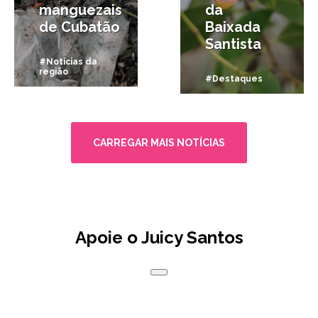
manguezais
da
de Cubatão
Baixada
Santista
#Notícias da
região
#Destaques
CARREGAR MAIS NOTÍCIAS
Apoie o Juicy Santos