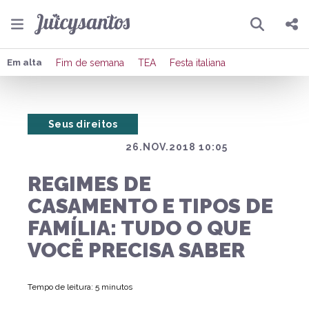
Pesquisar
Compartilhar
Em alta
Fim de semana
TEA
Festa italiana
Copiar o link
Seus direitos
Enviar por Whatsapp
26.NOV.2018 10:05
Publicar no Facebook
REGIMES DE
Publicar no X
CASAMENTO E TIPOS DE
FAMÍLIA: TUDO O QUE
VOCÊ PRECISA SABER
Tempo de leitura: 5 minutos