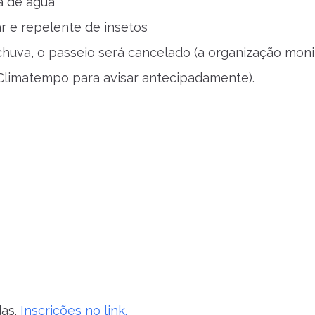
a de água
ar e repelente de insetos
huva, o passeio será cancelado (a organização moni
Climatempo para avisar antecipadamente).
das.
Inscrições no link.