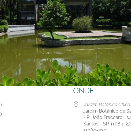
ONDE
 26
Jardim Botânico Chic
Jardim Botânico de S
00
- R. João Fraccaroli, 
Santos - SP, 11089-230
11089-230