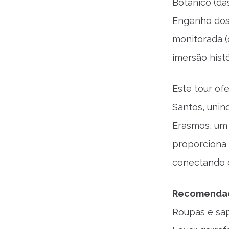
Botânico (da
Engenho dos 
monitorada (
imersão histó
Este tour of
Santos, unin
Erasmos, um i
proporciona 
conectando o
Recomenda
Roupas e sap