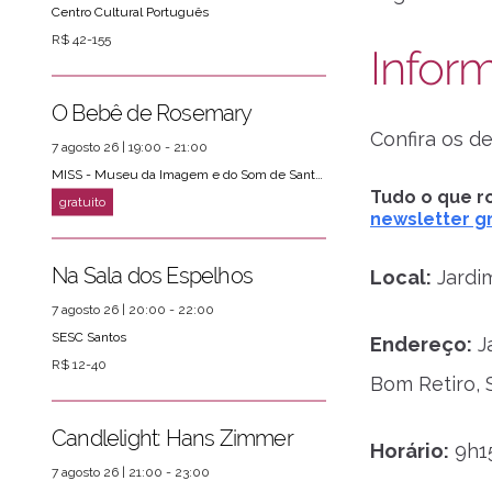
Centro Cultural Português
R$ 42-155
Infor
O Bebê de Rosemary
Confira os d
7 agosto 26 | 19:00 - 21:00
MISS - Museu da Imagem e do Som de Santos
Tudo o que ro
newsletter gr
Na Sala dos Espelhos
Local:
Jardi
7 agosto 26 | 20:00 - 22:00
SESC Santos
Endereço:
Ja
R$ 12-40
Bom Retiro, 
Candlelight: Hans Zimmer
Horário:
9h1
7 agosto 26 | 21:00 - 23:00