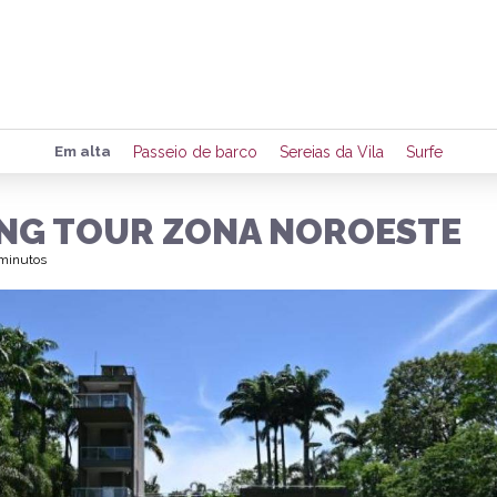
Preencha seus dados para rece
Em alta
Passeio de barco
Sereias da Vila
Surfe
de eventos e notícias da região
NG TOUR ZONA NOROESTE
 minutos
Quero 