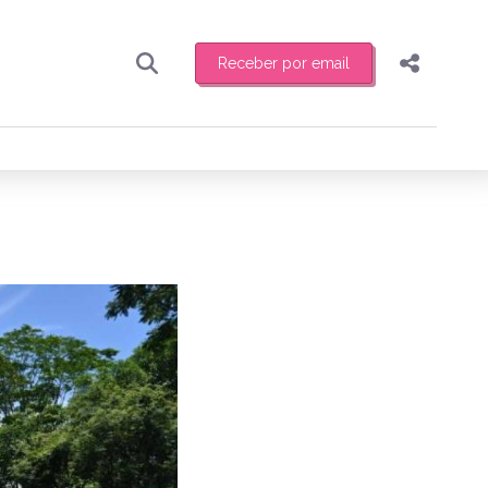
Receber por email
Pesquisar
Compartilhar
ber toda sexta-feira de manhã o resumo
.
Copiar o link
Enviar por Whatsapp
Publicar no Facebook
receber novidades
Publicar no X