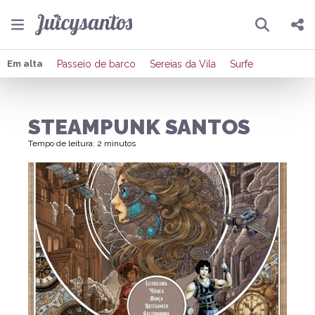
Pesquisar
Compartilhar
Em alta
Passeio de barco
Sereias da Vila
Surfe
Copiar o link
STEAMPUNK SANTOS
Enviar por Whatsapp
Tempo de leitura: 2 minutos
Publicar no Facebook
Publicar no X