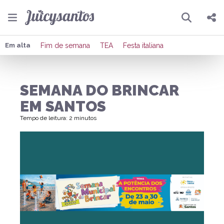
Pesquisar
Compartilhar
Em alta
Fim de semana
TEA
Festa italiana
Copiar o link
SEMANA DO BRINCAR
Enviar por Whatsapp
EM SANTOS
Publicar no Facebook
Tempo de leitura: 2 minutos
Publicar no X