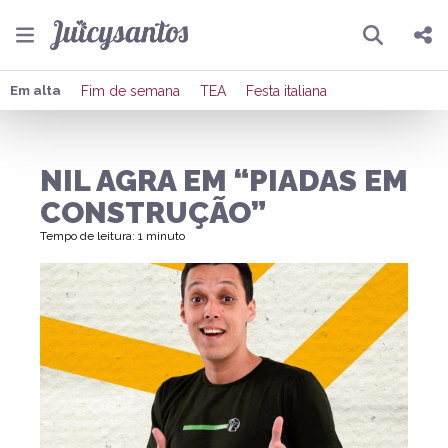
Pesquisar
Compartilhar
Em alta
Fim de semana
TEA
Festa italiana
Copiar o link
NIL AGRA EM “PIADAS EM
Enviar por Whatsapp
CONSTRUÇÃO”
Publicar no Facebook
Tempo de leitura: 1 minuto
Publicar no X