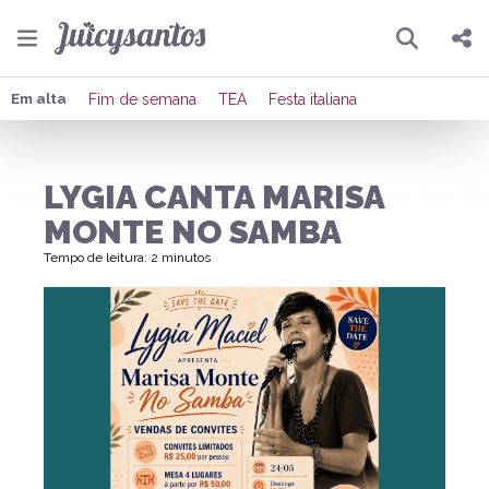
Pesquisar
Compartilhar
Em alta
Fim de semana
TEA
Festa italiana
Copiar o link
LYGIA CANTA MARISA
Enviar por Whatsapp
MONTE NO SAMBA
Publicar no Facebook
Tempo de leitura: 2 minutos
Publicar no X