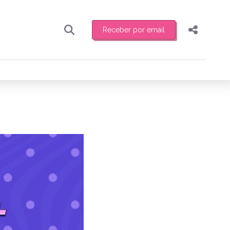
Receber por email
Pesquisar
Compartilhar
ber toda sexta-feira de manhã o resumo
.
Copiar o link
Enviar por Whatsapp
Publicar no Facebook
receber novidades
Publicar no X