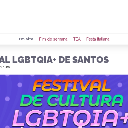
Preencha seus dados para rece
Em alta
Fim de semana
TEA
Festa italiana
de eventos e notícias da região
AL LGBTQIA+ DE SANTOS
 minuto
Quero 