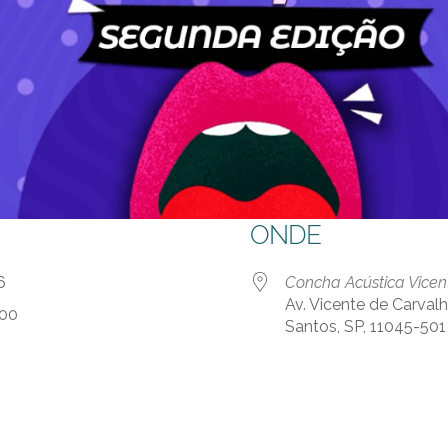
ONDE
 26
Concha Acústica Vicen
Av. Vicente de Carval
:00
Santos, SP, 11045-501