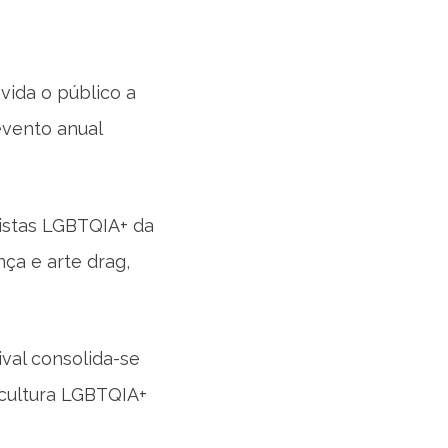
vida o público a
evento anual
istas LGBTQIA+ da
ça e arte drag,
ival consolida-se
 cultura LGBTQIA+