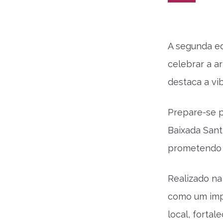
A segunda ed
celebrar a a
destaca a vi
Prepare-se 
Baixada Sant
prometendo m
Realizado na
como um impo
local, fortal