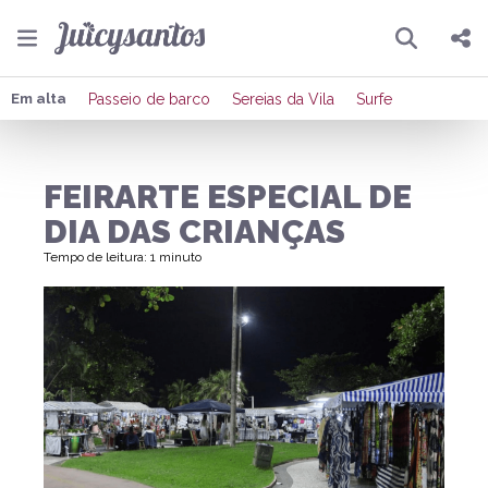
Pesquisar
Compartilhar
Em alta
Passeio de barco
Sereias da Vila
Surfe
Copiar o link
FEIRARTE ESPECIAL DE
Enviar por Whatsapp
DIA DAS CRIANÇAS
Publicar no Facebook
Tempo de leitura: 1 minuto
Publicar no X